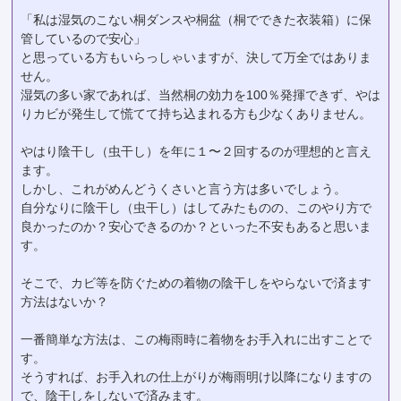
「私は湿気のこない桐ダンスや桐盆（桐でできた衣装箱）に保
管しているので安心」
と思っている方もいらっしゃいますが、決して万全ではありま
せん。
湿気の多い家であれば、当然桐の効力を100％発揮できず、やは
りカビが発生して慌てて持ち込まれる方も少なくありません。
やはり陰干し（虫干し）を年に１〜２回するのが理想的と言え
ます。
しかし、これがめんどうくさいと言う方は多いでしょう。
自分なりに陰干し（虫干し）はしてみたものの、このやり方で
良かったのか？安心できるのか？といった不安もあると思いま
す。
そこで、カビ等を防ぐための着物の陰干しをやらないで済ます
方法はないか？
一番簡単な方法は、この梅雨時に着物をお手入れに出すことで
す。
そうすれば、お手入れの仕上がりが梅雨明け以降になりますの
で、陰干しをしないで済みます。