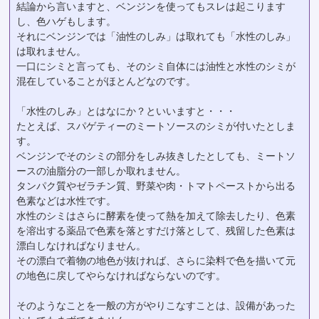
結論から言いますと、ベンジンを使ってもスレは起こります
し、色ハゲもします。
それにベンジンでは「油性のしみ」は取れても「水性のしみ」
は取れません。
一口にシミと言っても、そのシミ自体には油性と水性のシミが
混在していることがほとんどなのです。
「水性のしみ」とはなにか？といいますと・・・
たとえば、スパゲティーのミートソースのシミが付いたとしま
す。
ベンジンでそのシミの部分をしみ抜きしたとしても、ミートソ
ースの油脂分の一部しか取れません。
タンパク質やゼラチン質、野菜や肉・トマトペーストから出る
色素などは水性です。
水性のシミはさらに酵素を使って熱を加えて除去したり、色素
を溶出する薬品で色素を落とすだけ落として、残留した色素は
漂白しなければなりません。
その漂白で着物の地色が抜ければ、さらに染料で色を描いて元
の地色に戻してやらなければならないのです。
そのようなことを一般の方がやりこなすことは、設備があった