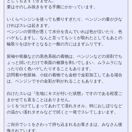
としてもまずできません。
要はそのしみ抜きをする手腕にかかっています。
いくらベンジンを使っても擦りすぎたり、ベンジンの量が少な
ければスレは起きます。
ベンジンの管理が悪くて水分を含んでいれば色が泣いたり、色
ハゲもしますし、なんと言ってもシミが取れたとしてもあとの
輪取りをぼかすとなると一般の方にはまずムリです。
留袖や喪服などの黒色系統の着物は、ベンジンなどの溶剤でち
ょっと拭いただけで表面の被膜を剥いでしまい、ムラムラにな
ったり白く色ハゲしたりすることもあります。
訪問着や色留袖、小紋の着物でも金粉で金彩加工してある場合
は、ベンジンでその金彩が剥がれることもあります。
白けたスレは『生地にキズが付いた状態』ですのである程度ご
まかせても直ることはありません。
シミをつけてしまってあわてて濡れタオル、特におしぼりなど
の温かい濡れタオルなどで拭くと一発でスレてしまいます。
ご自分でシミをさわって持ち込まれるお客さまは、みなさん後
悔されています。