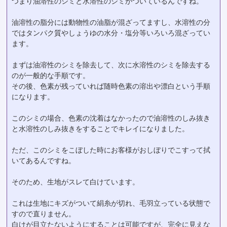
つまり油溶性のシミと水溶性のシミがついているんですね。
油溶性の脂分には動物性の油脂が混ざってますし、水溶性の分
ではタンパク質やしょうゆの水分・塩分等いろいろ混ざってい
ます。
まずは油溶性のシミを除去して、次に水溶性のシミを除去する
のが一般的な手順です。
その後、色素が残っていれば随時色素の溶出や漂白という手順
になります。
このシミの場合、色素の沈着はなかったので油溶性のしみ抜き
と水溶性のしみ抜きをすることでキレイになりました。
ただ、このシミをこぼした時にお客様がおしぼりでこすって拭
いてあるんですね。
そのため、生地がスレて白けています。
これは生地にキズがついて絹糸が切れ、毛羽立っている状態で
すので直りません。
白けが目立たないようにすることは可能ですが、完全に見えな